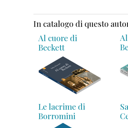
In catalogo di questo auto
Al
Al cuore di
Be
Beckett
Le lacrime di
Sa
Borromini
Ce