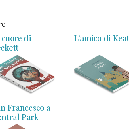
re
 cuore di
L'amico di Kea
ckett
n Francesco a
ntral Park