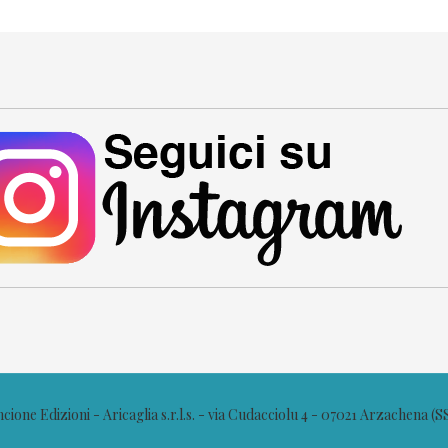
ione Edizioni - Aricaglia s.r.l.s. - via Cudacciolu 4 - 07021 Arzachena (S