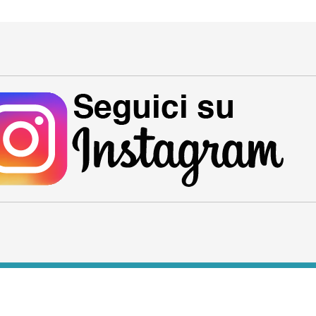
ione Edizioni - Aricaglia s.r.l.s. - via Cudacciolu 4 - 07021 Arzachena (S