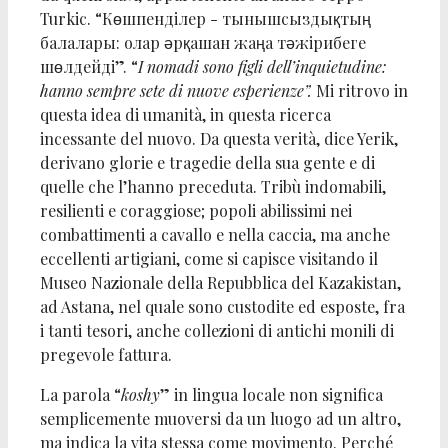
Turkic. “Көшпенділер - тынышсыздықтың
балалары: олар әрқашан жаңа тәжірибеге
шөлдейді”. “
I nomadi sono figli dell’inquietudine:
hanno sempre sete di nuove esperienze”.
Mi ritrovo in
questa idea di umanità, in questa ricerca
incessante del nuovo. Da questa verità, dice Yerik,
derivano glorie e tragedie della sua gente e di
quelle che l’hanno preceduta. Tribù indomabili,
resilienti e coraggiose; popoli abilissimi nei
combattimenti a cavallo e nella caccia, ma anche
eccellenti artigiani, come si capisce visitando il
Museo Nazionale della Repubblica del Kazakistan,
ad Astana, nel quale sono custodite ed esposte, fra
i tanti tesori, anche collezioni di antichi monili di
pregevole fattura.
La parola “
koshy
” in lingua locale non significa
semplicemente muoversi da un luogo ad un altro,
ma indica la vita stessa come movimento. Perché