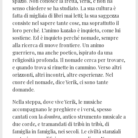
spazio. Non conosce la fretta, Yerik, e non ha
senso chiedere se ha studiato. La sua cultura è
fatta di migliaia di libri mai letti; la sua saggezza
consiste nel sapere tante cose, ma soprattutto il
loro perché. L’animo kazako è inquieto, come lui
sostiene. Ed è inquieto perché nomade, sempre
alla ricerca di nuove frontiere. Un animo
guerriero, ma anche poetico, ispirato da una
religiosità profonda. Il nomade cerca per trovare,
e quando trova si rimette in cammino. Verso altri
orizzonti, altri incontri, altre esperienze. Nel
cuore del nomade, dice Yerik, ci sono tante
domande.
Nella steppa, dove vive Yerik, le musiche
accompagnano le preghiere e i versi, spesso
cantati con la
dombra
, antico strumento musicale a
due corde, e tramandati di tribù in tribù, di
famiglia in famiglia, nei secoli. Le civiltà stanziali