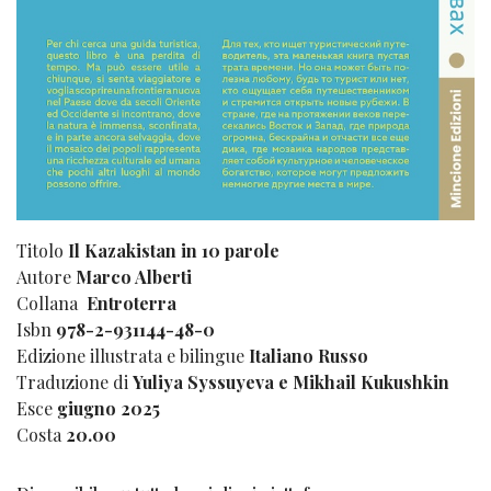
Titolo
Il Kazakistan in 10 parole
Autore
Marco Alberti
Collana
Entroterra
Isbn
978-2-931144-48-0
Edizione illustrata e bilingue
Italiano Russo
Traduzione di
Yuliya Syssuyeva e Mikhail Kukushkin
Esce
giugno 2025
Costa
20.00