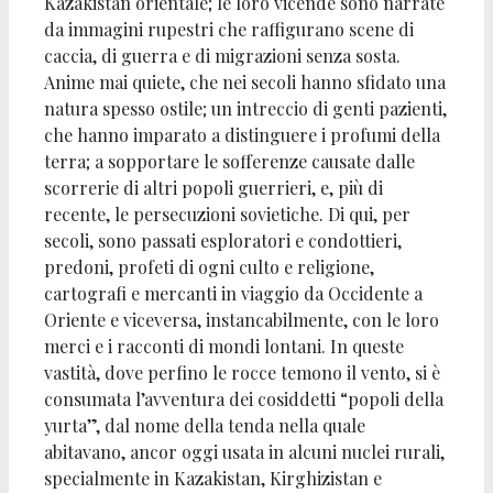
Kazakistan orientale; le loro vicende sono narrate
da immagini rupestri che raffigurano scene di
caccia, di guerra e di migrazioni senza sosta.
Anime mai quiete, che nei secoli hanno sfidato una
natura spesso ostile; un intreccio di genti pazienti,
che hanno imparato a distinguere i profumi della
terra; a sopportare le sofferenze causate dalle
scorrerie di altri popoli guerrieri, e, più di
recente, le persecuzioni sovietiche. Di qui, per
secoli, sono passati esploratori e condottieri,
predoni, profeti di ogni culto e religione,
cartografi e mercanti in viaggio da Occidente a
Oriente e viceversa, instancabilmente, con le loro
merci e i racconti di mondi lontani. In queste
vastità, dove perfino le rocce temono il vento, si è
consumata l’avventura dei cosiddetti “popoli della
yurta”, dal nome della tenda nella quale
abitavano, ancor oggi usata in alcuni nuclei rurali,
specialmente in Kazakistan, Kirghizistan e