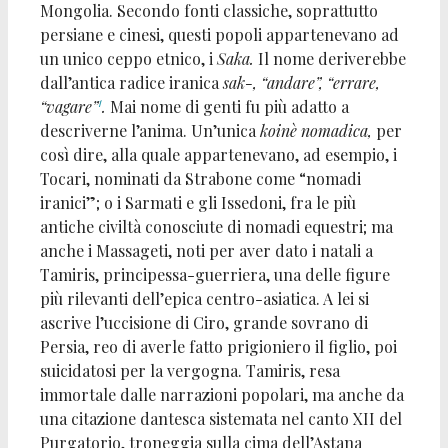
Mongolia. Secondo fonti classiche, soprattutto
persiane e cinesi, questi popoli appartenevano ad
un unico ceppo etnico, i
Saka.
Il nome deriverebbe
dall’antica radice iranica
sak-, “andare”, “errare,
1
“vagare”
.
Mai nome di genti fu più adatto a
descriverne l’anima. Un’unica
koinè nomadica,
per
così dire, alla quale appartenevano, ad esempio, i
Tocari, nominati da Strabone come “nomadi
iranici”; o i Sarmati e gli Issedoni, fra le più
antiche civiltà conosciute di nomadi equestri; ma
anche i Massageti, noti per aver dato i natali a
Tamiris, principessa-guerriera, una delle figure
più rilevanti dell’epica centro-asiatica. A lei si
ascrive l’uccisione di Ciro, grande sovrano di
Persia, reo di averle fatto prigioniero il figlio, poi
suicidatosi per la vergogna. Tamiris, resa
immortale dalle narrazioni popolari, ma anche da
una citazione dantesca sistemata nel canto XII del
Purgatorio, troneggia sulla cima dell’Astana