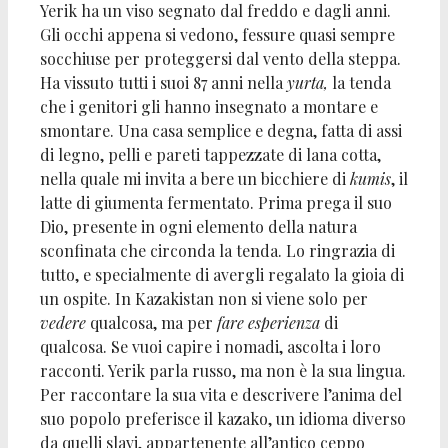
Yerik ha un viso segnato dal freddo e dagli anni.
Gli occhi appena si vedono, fessure quasi sempre
socchiuse per proteggersi dal vento della steppa.
Ha vissuto tutti i suoi 87 anni nella
yurta,
la tenda
che i genitori gli hanno insegnato a montare e
smontare. Una casa semplice e degna, fatta di assi
di legno, pelli e pareti tappezzate di lana cotta,
nella quale mi invita a bere un bicchiere di
kumis
, il
latte di giumenta fermentato. Prima prega il suo
Dio, presente in ogni elemento della natura
sconfinata che circonda la tenda. Lo ringrazia di
tutto, e specialmente di avergli regalato la gioia di
un ospite. In Kazakistan non si viene solo per
vedere
qualcosa, ma per
fare esperienza
di
qualcosa. Se vuoi capire i nomadi, ascolta i loro
racconti. Yerik parla russo, ma non è la sua lingua.
Per raccontare la sua vita e descrivere l’anima del
suo popolo preferisce il kazako, un idioma diverso
da quelli slavi, appartenente all’antico ceppo