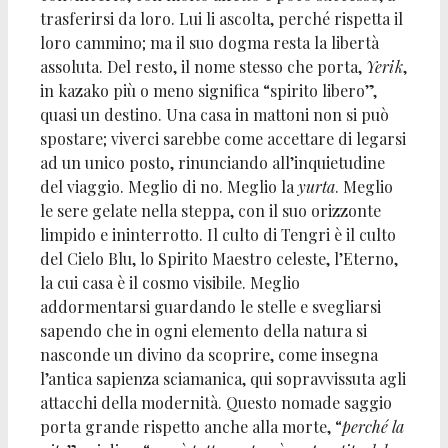
trasferirsi da loro. Lui li ascolta, perché rispetta il
loro cammino; ma il suo dogma resta la libertà
assoluta. Del resto, il nome stesso che porta,
Yerik
,
in kazako più o meno significa “spirito libero”,
quasi un destino. Una casa in mattoni non si può
spostare; viverci sarebbe come accettare di legarsi
ad un unico posto, rinunciando all’inquietudine
del viaggio. Meglio di no. Meglio la
yurta
. Meglio
le sere gelate nella steppa, con il suo orizzonte
limpido e ininterrotto. Il culto di Tengri è il culto
del Cielo Blu, lo Spirito Maestro celeste, l’Eterno,
la cui casa è il cosmo visibile. Meglio
addormentarsi guardando le stelle e svegliarsi
sapendo che in ogni elemento della natura si
nasconde un divino da scoprire, come insegna
l’antica sapienza sciamanica, qui sopravvissuta agli
attacchi della modernità. Questo nomade saggio
porta grande rispetto anche alla morte, “
perché la