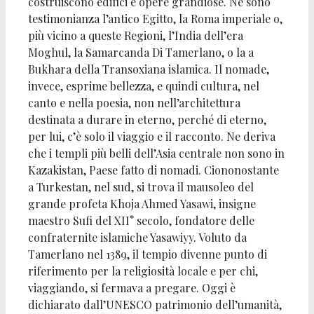
costruiscono edifici e opere grandiose. Ne sono
testimonianza l’antico Egitto, la Roma imperiale o,
più vicino a queste Regioni, l’India dell’era
Moghul, la Samarcanda Di Tamerlano, o la a
Bukhara della Transoxiana islamica. Il nomade,
invece, esprime bellezza, e quindi cultura, nel
canto e nella poesia, non nell’architettura
destinata a durare in eterno, perché di eterno,
per lui, c’è solo il viaggio e il racconto. Ne deriva
che i templi più belli dell’Asia centrale non sono in
Kazakistan, Paese fatto di nomadi. Ciononostante
a Turkestan, nel sud, si trova il mausoleo del
grande profeta Khoja Ahmed Yasawi, insigne
maestro Sufi del XII° secolo, fondatore delle
confraternite islamiche Yasawiyy. Voluto da
Tamerlano nel 1389, il tempio divenne punto di
riferimento per la religiosità locale e per chi,
viaggiando, si fermava a pregare. Oggi è
dichiarato dall’UNESCO patrimonio dell’umanità,