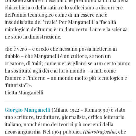
considerazioni e riflessioni che prendono la forma della
chiacchiera o della satira e lo sollecitano a discorrere
dell'uomo tecnologico come di un essere che è
insoddisfatto del "reale". Per Manganelli la "facoltà
mitologica" dell'uomo è un dato certo: l'arte e la scienza
ne sono la dimostrazione.
«Se è vero – e credo che nessuno possa metterlo in
dubbio – che Manganelli è un cultore, se non un
creatore, di ‘miti’, come meravigliarsi se a un certo punto
ha sostituito agli dèi e al loro mondo – a miti come
l’amore e l’inferno – un mondo molto più tecnologico e
‘futurista’?».
Lietta Manganelli
Giorgio Manganelli
(Milano 1922 – Roma 1990) è stato
uno scrittore, traduttore, giornalista, critico letterario
italiano, nonché uno dei teorici più coerenti della
neoavanguardia. Nel 1964 pubblica
Hilarotragoedia
, che