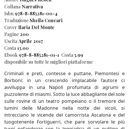
Collana
Narrativa
Isbn
978-8-885281-00-4
Traduzione
Sheila Concari
Cover
Ilaria Del Monte
Pagine
200
Uscita
Aprile 2017
Costa
13.00
Ebook
978-8-885281-01-1
Costa
5.99
disponibile su tutte le migliori piattaforme
Criminali e preti, contesse e puttane, Piemontesi e
Borboni: in un crescendo implacabile l’autore ci
avviluppa in una Napoli profumata di agrumi e
puzzolente di miasmi. Sotto la luce abbagliante del sole
sulle rovine di un teatro pompeiano o il tremore dei
lumini delle Madonne nella notte dei vicoli, si
intrecciano le vicende del camorrista Ascalona e del
luogotenente Fortiguerri, che pare sorvolare le più
turpi nefandezze con la leggiadria di un puttino di