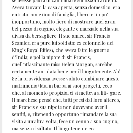
se avesse paura di camminare sui tizzoni ardenti.
Aveva trovato la casa aperta, senza domestico; era
entrato come uno di famiglia, libero e un po’
inopportuno, molto fiero di mostrare quel gran
bel pezzo di cugino, elegante e marziale nella sua
divisa da bersagliere. Il suo amico, sir Francis
Scamler, era pure lui soldato: ex colonnello dei
King’s Royal Rifles1, che aveva fatto le guerre
d’India; e poi la nipote di sir Francis,
quell’affascinante miss Helen Morgan, sarebbe
certamente an- data bene per il luogotenente. Ah!
Se la provvidenza avesse voluto combinare questo
matrimonio! Ma, in barba ai suoi progetti, ecco
che, al momento propizio, ci si metteva a liti- gare.
Il marchese pensò che, tutti presi dal loro alterco,
sir Francis e sua nipote non dovevano averli
sentiti, e, ritenendo opportuno rimandare la sua
visita a un’altra volta, fece un cenno a suo cugino,
ma senza risultato. Il luogotenente era