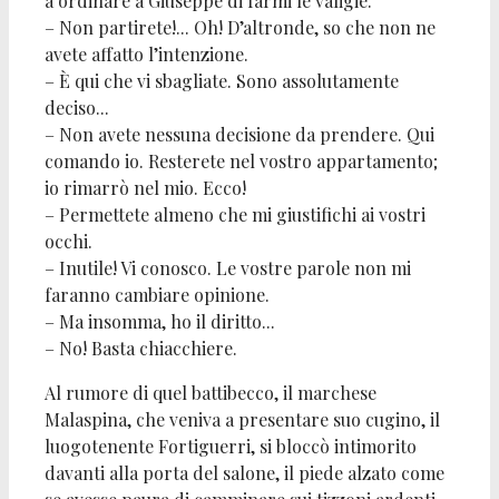
a ordinare a Giuseppe di farmi le valigie.
– Non partirete!... Oh! D’altronde, so che non ne
avete affatto l’intenzione.
– È qui che vi sbagliate. Sono assolutamente
deciso...
– Non avete nessuna decisione da prendere. Qui
comando io. Resterete nel vostro appartamento;
io rimarrò nel mio. Ecco!
– Permettete almeno che mi giustifichi ai vostri
occhi.
– Inutile! Vi conosco. Le vostre parole non mi
faranno cambiare opinione.
– Ma insomma, ho il diritto...
– No! Basta chiacchiere.
Al rumore di quel battibecco, il marchese
Malaspina, che veniva a presentare suo cugino, il
luogotenente Fortiguerri, si bloccò intimorito
davanti alla porta del salone, il piede alzato come