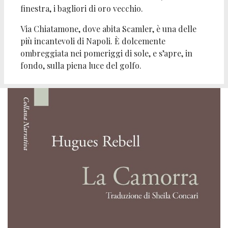
finestra, i bagliori di oro vecchio.
Via Chiatamone, dove abita Scamler, è una delle
più incantevoli di Napoli. È dolcemente
ombreggiata nei pomeriggi di sole, e s’apre, in
fondo, sulla piena luce del golfo.