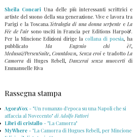
Sheila Concari
Una delle più interessanti scrittrici e
artiste del suono della sua generazione. Vive e lavora tra
Parigi e la Toscana.
Tetralogia di una donna serpente
e
La
Fée de l’air
sono usciti in Francia per Editions Harpo&.
Per la Mincione Edizioni dirige la
collana di poesia
, ha
pubblicato
Ma Eugenio chi è?
,
Medusa&PerseuSuite
,
Countdown
,
Senza eroi
e tradotto
La
Camorra
di Huges Rebell,
Danzerai senza muoverti
di
Emmanuelle Riva
Rassegna stampa
AgoraVox
- "Un romanzo d'epoca su una Napoli che si
affaccia al Novecento"
di Adolfo Fattori
Libri di cristallo
- "La Camorra"
MyWhere
- "La Camorra di Hugues Rebell, per Mincione