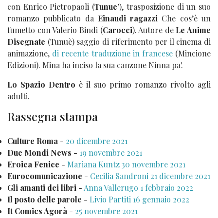
con Enrico Pietropaoli (
Tunue’
), trasposizione di un suo
romanzo pubblicato da
Einaudi ragazzi
Che cos’è un
fumetto con Valerio Bindi (
Carocci
). Autore de
Le Anime
Disegnate
(Tunuè) saggio di riferimento per il cinema di
animazione,
di recente traduzione in francese
(Mincione
Edizioni). Mina ha inciso la sua canzone Ninna pa'.
Lo Spazio Dentro
è il suo primo romanzo rivolto agli
adulti.
Rassegna stampa
Culture Roma
-
20 dicembre 2021
Due Mondi News
-
19 novembre 2021
Eroica Fenice
-
Mariana Kuntz 30 novembre 2021
Eurocomunicazione
-
Cecilia Sandroni 21 dicembre 2021
Gli amanti dei libri
-
Anna Vallerugo 1 febbraio 2022
Il posto delle parole
-
Livio Partiti 16 gennaio 2022
It Comics Agorà
-
25 novembre 2021