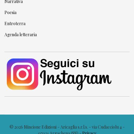
Narrativa
Poesia
Entroterra
Agenda letteraria
© 2026 Mincione Edizioni - Aricaglia s.r.l.s. - via Cudacciolu 4 -
07021 Arzachena (SS) -
Privacy