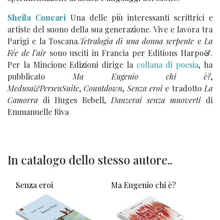
Sheila Concari
Una delle più interessanti scrittrici e
artiste del suono della sua generazione. Vive e lavora tra
Parigi e la Toscana.
Tetralogia di una donna serpente
e
La
Fée de l’air
sono usciti in Francia per Editions Harpo&.
Per la Mincione Edizioni dirige la
collana di poesia
, ha
pubblicato
Ma Eugenio chi è?
,
Medusa&PerseuSuite
,
Countdown
,
Senza eroi
e tradotto
La
Camorra
di Huges Rebell,
Danzerai senza muoverti
di
Emmanuelle Riva
In catalogo dello stesso autore..
Senza eroi
Ma Eugenio chi è?