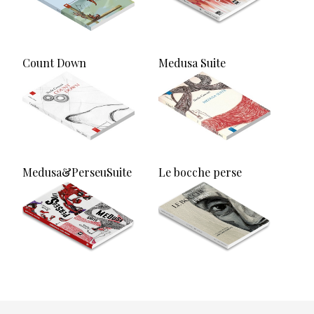
Count Down
Medusa Suite
Medusa&PerseuSuite
Le bocche perse